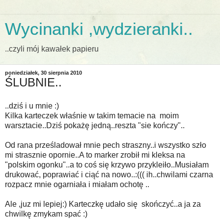
Wycinanki ,wydzieranki..
..czyli mój kawałek papieru
poniedziałek, 30 sierpnia 2010
ŚLUBNIE..
..dziś i u mnie :)
Kilka karteczek właśnie w takim temacie na moim
warsztacie..Dziś pokażę jedną..reszta "sie kończy"..
Od rana prześladował mnie pech straszny..i wszystko szło
mi strasznie opornie..A to marker zrobił mi kleksa na
"polskim ogonku"..a to coś się krzywo przykleiło..Musiałam
drukować, poprawiać i ciąć na nowo..:((( ih..chwilami czarna
rozpacz mnie ogarniała i miałam ochotę ..
Ale ,juz mi lepiej:) Karteczkę udało się skończyć..a ja za
chwilkę zmykam spać :)